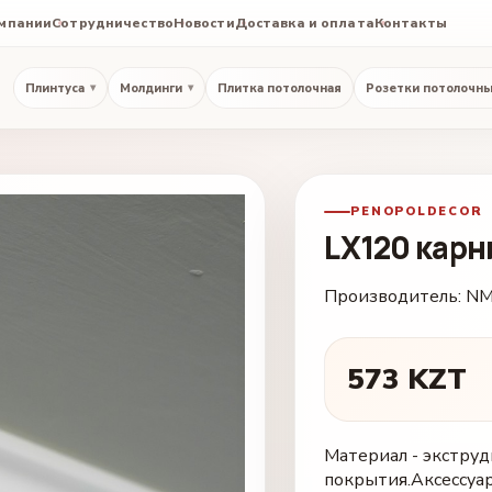
омпании
Сотрудничество
Новости
Доставка и оплата
Контакты
Плинтуса
Молдинги
Плитка потолочная
Розетки потолочн
▾
▾
PENOPOLDECOR
LX120 карн
Производитель:
N
573 KZT
Материал - экстру
покрытия.Аксессуар