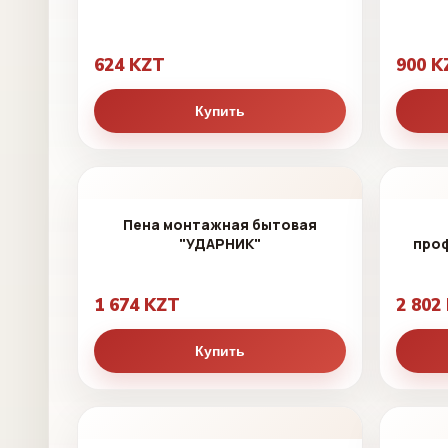
624 KZT
900 K
Купить
Пена монтажная бытовая
"УДАРНИК"
про
1 674 KZT
2 802
Купить