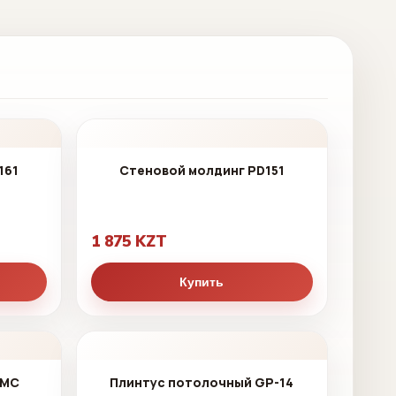
161
Стеновой молдинг PD151
1 875 KZT
Купить
NMC
Плинтус потолочный GP-14