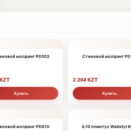
еновой молдинг PD302
Стеновой молдинг PD
 KZT
2 204 KZT
Купить
Купить
еновой молдинг PD610
IL10 плинтус Wallstyl 