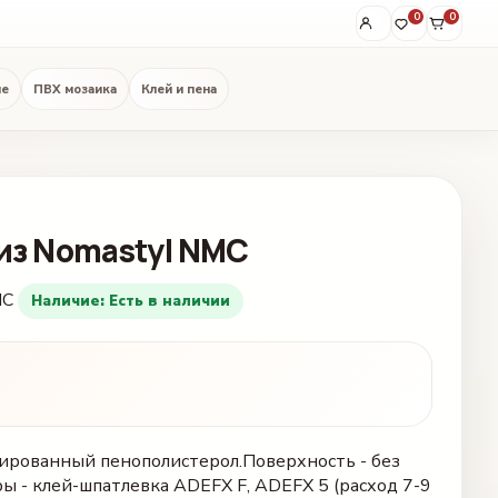
0
0
ые
ПВХ мозаика
Клей и пена
из Nomastyl NMC
MC
Наличие: Есть в наличии
дированный пенополистерол.Поверхность - без
ы - клей-шпатлевка ADEFX F, ADEFX 5 (расход 7-9