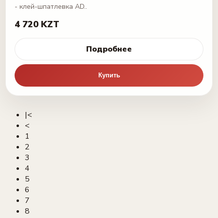
- клей-шпатлевка AD..
4 720 KZT
Подробнее
Купить
|<
<
1
2
3
4
5
6
7
8