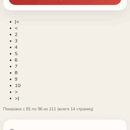
|<
<
2
3
4
5
6
7
8
9
10
>
>|
Показано с 81 по 96 из 211 (всего 14 страниц)